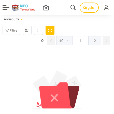
Kaydol
Anasayfa
Filtre
0
0