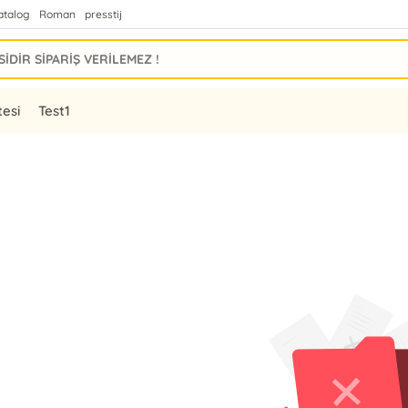
atalog
Roman
presstij
tesi
Test1