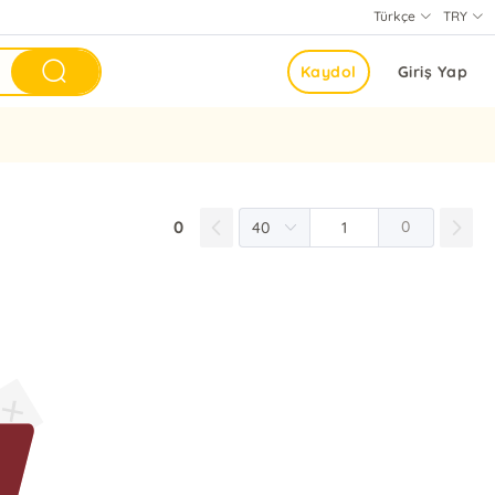
Türkçe
TRY
Kaydol
Giriş Yap
0
0