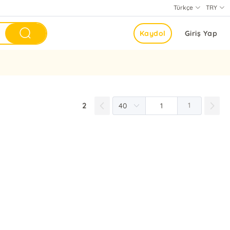
Türkçe
TRY
Kaydol
Giriş Yap
2
1