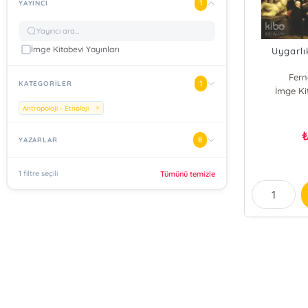
1
YAYINCI
İmge Kitabevi Yayınları
Uygarlı
Fern
1
KATEGORİLER
İmge Ki
Antropoloji - Etnoloji
8
YAZARLAR
1 filtre seçili
Tümünü temizle