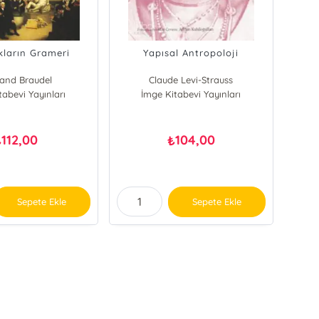
kların Grameri
Yapısal Antropoloji
and Braudel
Claude Levi-Strauss
tabevi Yayınları
İmge Kitabevi Yayınları
112,00
104,00
₺
₺
Sepete Ekle
Sepete Ekle