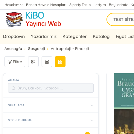
Hesabım
Banka Havale Hesapları
Sipariş Takip
İletişim
Bayilerimiz
K
Dropdown
Yazarlarımız
Kategoriler
Katalog
Fiyat Lis
Anasayfa
Sosyoloji
Antropoloji - Etnoloji
Filtre
ARAMA
SIRALAMA
STOK DURUMU