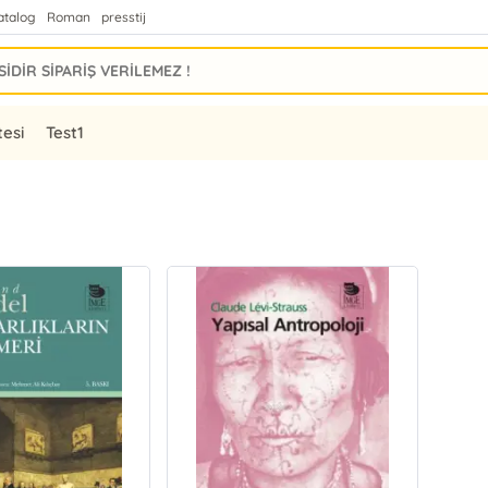
atalog
Roman
presstij
tesi
Test1