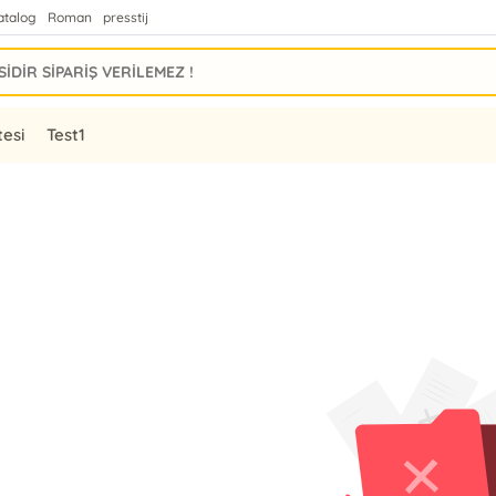
atalog
Roman
presstij
tesi
Test1