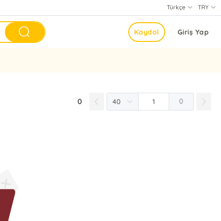
Türkçe
TRY
Kaydol
Giriş Yap
0
0