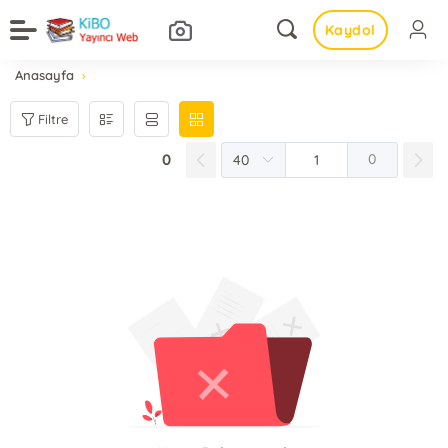
Kaydol
Anasayfa
Filtre
0
0