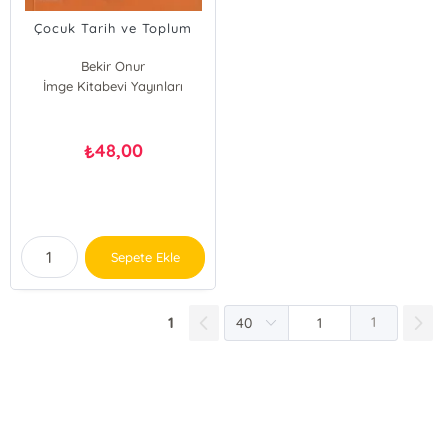
Çocuk Tarih ve Toplum
Bekir Onur
İmge Kitabevi Yayınları
48,00
₺
Sepete Ekle
1
1
E-Bülten Kayıt
Güncel bilgiler için kayıt olunuz