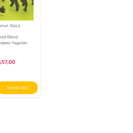
unun Gücü
vid Elkind
tabevi Yayınları
57,00
₺
Sepete Ekle