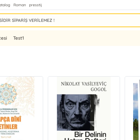
atalog
Roman
presstij
tesi
Test1