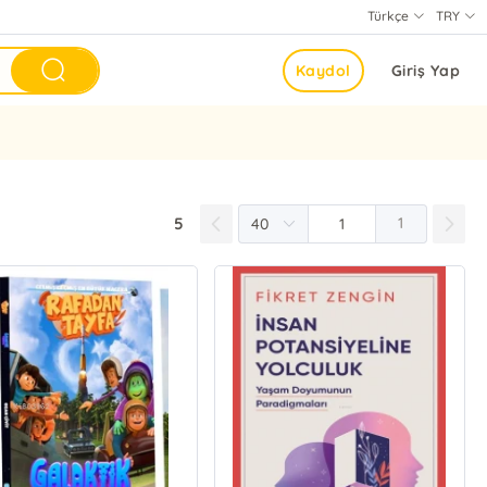
Türkçe
TRY
Kaydol
Giriş Yap
5
1