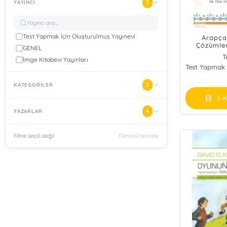
3
YAYINCI
Test Yapmak İçin Oluşturulmuş Yayınevi
Arapça
Çözümlem
GENEL
Te
T
İmge Kitabevi Yayınları
3
KATEGORİLER
E-K
4
YAZARLAR
Filtre seçili değil
Tümünü temizle