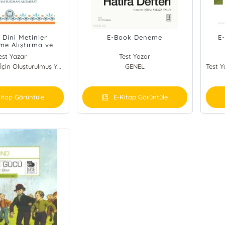
 Dini Metinler
E-Book Deneme
E
e Alıştırma ve
rcümeler
est Yazar
Test Yazar
Test Yapmak İçin Oluşturulmuş Yayınevi
GENEL
itap Görüntüle
E-Kitap Görüntüle