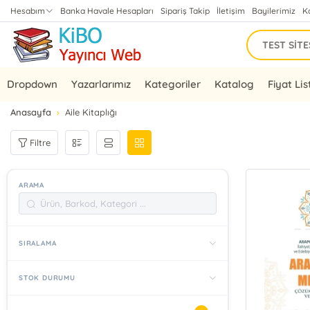
Hesabım
Banka Havale Hesapları
Sipariş Takip
İletişim
Bayilerimiz
K
Dropdown
Yazarlarımız
Kategoriler
Katalog
Fiyat Lis
Anasayfa
Aile Kitaplığı
Filtre
ARAMA
SIRALAMA
STOK DURUMU