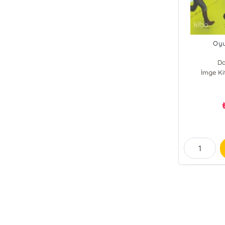
Oy
Da
İmge Ki