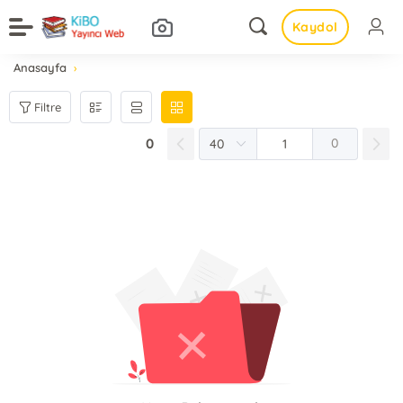
Kaydol
Anasayfa
Filtre
0
0